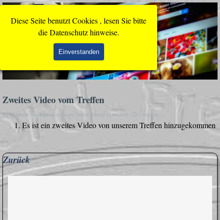
Direkt zum Seiteninhalt
Menü überspringen
Diese Seite benutzt Cookies , lesen Sie bitte
die Datenschutz hinweise.
Einverstanden
Zweites Video vom Treffen
Veröffentlicht von
Andreas
in
Unsere Treffen
· Freitag 15 Jul 2016 ·
1 Minuten
Es ist ein zweites Video von unserem Treffen hinzugekommen
Block überspringen Zurück
Zurück