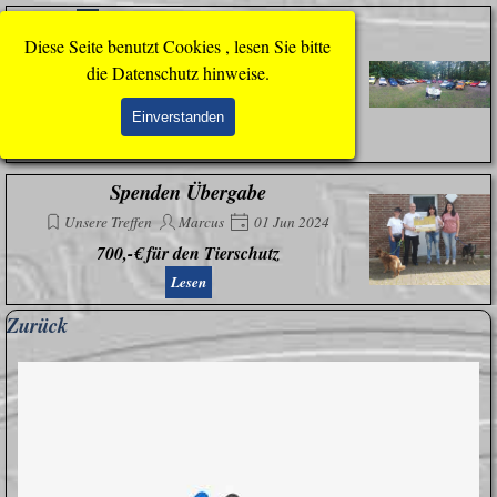
Direkt zum Seiteninhalt
Menü überspringen
Homepage aktualisiert
Diese Seite benutzt Cookies , lesen Sie bitte
Homepage
Andreas
16 Jun 2024
die Datenschutz hinweise.
Fiesta MK 1 & 2 Treffen in Dresden Bilder
Show hinzugekommen & mehr
Einverstanden
Lesen
Spenden Übergabe
Unsere Treffen
Marcus
01 Jun 2024
700,-€ für den Tierschutz
Lesen
Block überspringen Zurück
Zurück