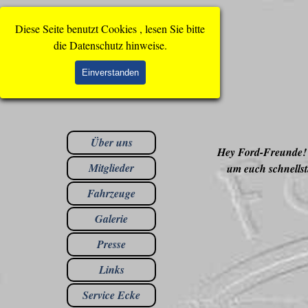
Direkt zum Seiteninhalt
Diese Seite benutzt Cookies , lesen Sie bitte
die Datenschutz hinweise.
Einverstanden
Menü überspringen
Über uns
▼
Hey Ford-Freunde! 
Mitglieder
um euch schnellst
Fahrzeuge
▼
Galerie
▼
Presse
Links
▼
Service Ecke
▼