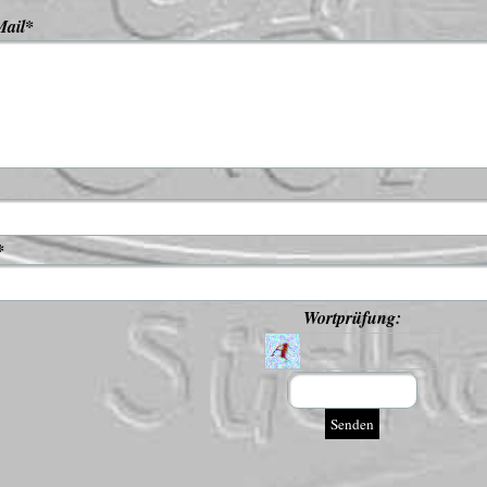
Mail
*
*
Wortprüfung: