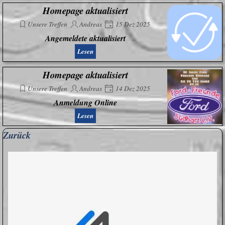
Homepage aktualisiert
Unsere Treffen
Andreas
15 Dez 2025
Angemeldete aktualisiert
Lesen
Homepage aktualisiert
Unsere Treffen
Andreas
14 Dez 2025
Anmeldung Online
Lesen
Block überspringen Zurück
Zurück