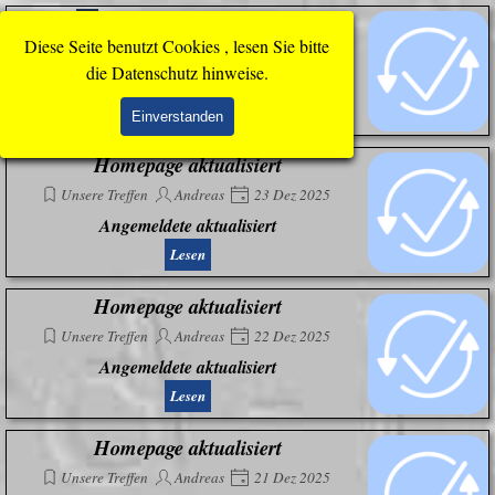
Direkt zum Seiteninhalt
Menü überspringen
Homepage aktualisiert
Diese Seite benutzt Cookies , lesen Sie bitte
Unsere Treffen
Andreas
30 Dez 2025
die Datenschutz hinweise.
Angemeldete aktualisiert
Lesen
Einverstanden
Homepage aktualisiert
Unsere Treffen
Andreas
23 Dez 2025
Angemeldete aktualisiert
Lesen
Homepage aktualisiert
Unsere Treffen
Andreas
22 Dez 2025
Angemeldete aktualisiert
Lesen
Homepage aktualisiert
Unsere Treffen
Andreas
21 Dez 2025