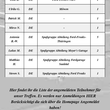
Ulrike G.
DE
Möwen
1
Patrick M.
DE
-
1
Mirco N.
DE
-
1
Antonia
DE
Spaßgruppe Abteilung Ford-Freaks-
5
R.-W.
Thüringen
Lukas M.
DE
Spaßgruppe Abteilung Meyer's Garage
2
Matthias
DE
Spaßgruppe Abteilung Fordgarage
1
H.
Saaletal
Steven S.
DE
Spaßgruppe Abteilung Ford Freaks
1
Thüringen
«
‹
1
2
3
4
5
6
›
»
Hier findet ihr die Liste der angemeldeten Teilnehmer für
unser Treffen.
Es werden nur Anmeldungen HIER
Berücksichtigt die sich über die Homepage Angemeldet
haben!