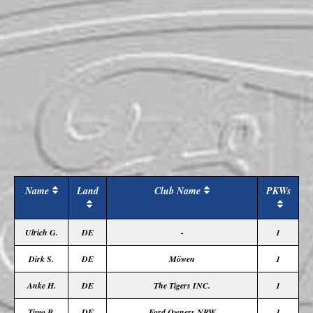
Name
Land
Club Name
PKWs
Ulrich G.
DE
-
1
Dirk S.
DE
Möwen
1
Anke H.
DE
The Tigers INC.
1
Timo B.
DE
Ford Owners NRW
1